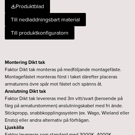
Produktblad
12
940
Till nedladdningsbart material
dikt
DALI
Till produktkonfiguratorn
vit
mängd
Montering Dikt tak
Faktor Dikt tak monteras på medföljande montagefäste.
Montagefästet monteras först i taket därefter placeras
armaturens övre spår mot fästet och spänns åt.
Anslutning Dikt tak
Faktor Dikt tak levereras med 3m vitt/svart (beroende på
färg på armaturstommen) anslutningskabel med fri ände.
Stickpropp, snabbkopplingssystem (ex. Wago, Wieland eller
Ensto) eller andra alternativ på förfrågan.
Ljuskälla
Faktor levereras som standard med 3000K, 4000K