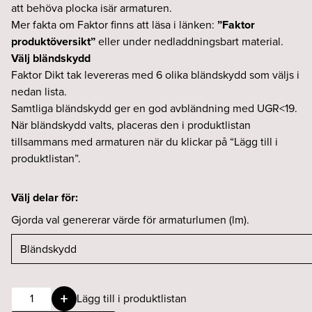
att behöva plocka isär armaturen.
Mer fakta om Faktor finns att läsa i länken:
”Faktor
produktöversikt”
eller under nedladdningsbart material.
Välj bländskydd
Faktor Dikt tak levereras med 6 olika bländskydd som väljs i
nedan lista.
Samtliga bländskydd ger en god avbländning med UGR<19.
När bländskydd valts, placeras den i produktlistan
tillsammans med armaturen när du klickar på “Lägg till i
produktlistan”.
Välj delar för:
Gjorda val genererar värde för armaturlumen (lm).
Faktor
Lägg till i produktlistan
D