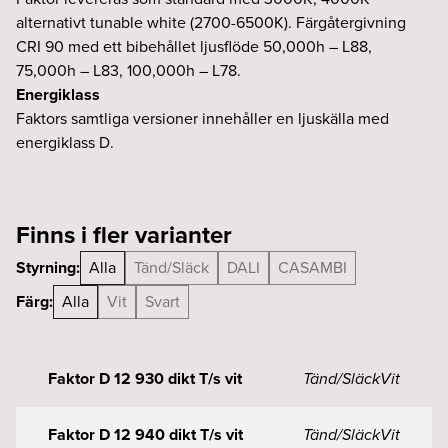
alternativt tunable white (2700-6500K). Färgåtergivning
CRI 90 med ett bibehållet ljusflöde 50,000h – L88,
75,000h – L83, 100,000h – L78.
Energiklass
Faktors samtliga versioner innehåller en ljuskälla med
energiklass D.
Finns i fler varianter
Styrning:
Alla
Tänd/Släck
DALI
CASAMBI
Färg:
Alla
Vit
Svart
Faktor D 12 930 dikt T/s vit
Tänd/Släck
Vit
Faktor D 12 940 dikt T/s vit
Tänd/Släck
Vit