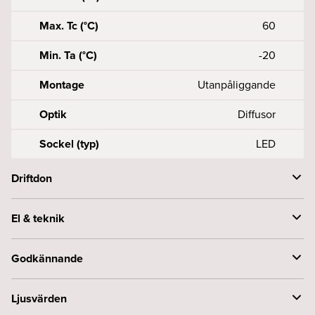
Max. Tc (°C)
60
Min. Ta (°C)
-20
Montage
Utanpåliggande
Optik
Diffusor
Sockel (typ)
LED
Driftdon
Anslutning (mm2)
50, 5X0, 75-2
El & teknik
Antal DALI addresses
1
Effekt armatur (W)
30
Godkännande
DALI ström drar (mA)
1, 8
Konstant ström (mA)
800
Byggvarubedömningen
Accepteras
Ljusvärden
Driftdon per säkring B (st)
10A-18, 16A-28
Spänning (V)
230