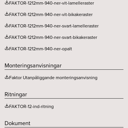
MacAdam (SDCM)
<3
FAKTOR-1212mm-940-ner-vit-lamelleraster
THD (%)
10
FAKTOR-1212mm-940-ner-vit-bikakeraster
Utgående ström ripple LF (%)
5
FAKTOR-1212mm-940-ner-svart-lamelleraster
FAKTOR-1212mm-940-ner-svart-bikakeraster
FAKTOR-1212mm-940-ner-opalt
Monteringsanvisningar
Faktor Utanpåliggande monteringsanvisning
Ritningar
FAKTOR-12-ind-ritning
Dokument