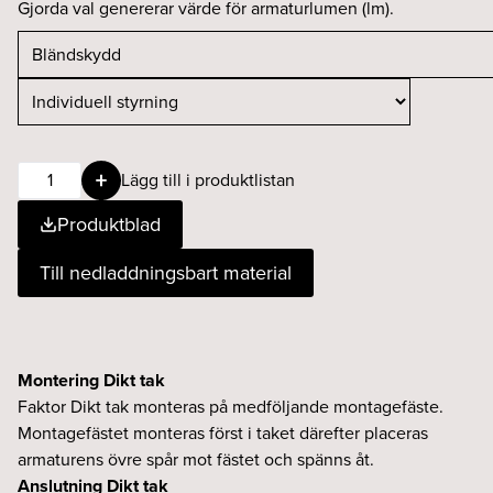
Gjorda val genererar värde för armaturlumen (lm).
Faktor
Lägg till i produktlistan
D
Produktblad
12
940
Till nedladdningsbart material
dikt
Ind.
vit
mängd
Montering Dikt tak
Faktor Dikt tak monteras på medföljande montagefäste.
Montagefästet monteras först i taket därefter placeras
armaturens övre spår mot fästet och spänns åt.
Anslutning Dikt tak