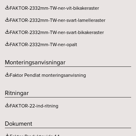
FAKTOR-2332mm-TW-ner-vit-bikakeraster
Utgående ström ripple LF (%)
2.5
FAKTOR-2332mm-TW-ner-svart-lamelleraster
FAKTOR-2332mm-TW-ner-svart-bikakeraster
FAKTOR-2332mm-TW-ner-opalt
Monteringsanvisningar
Faktor Pendlat monteringsanvisning
Ritningar
FAKTOR-22-ind-ritning
Dokument