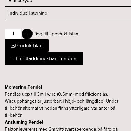
Faktor
Lägg till i produktlistan
D
Produktblad
22
TW
Till nedladdningsbart material
pendel
Ind.
svart
mängd
Montering Pendel
Pendlas upp till 3m i wire (0,6mm) med friktionslås.
Wireupphänget är justerbart i höjd- och längdled. Under
tillbehör alternativt nedan finns ytterligare varianter på
tillbehör.
Anslutning Pendel
Faktor levereras med 3m vitt/svart (beroende på färg på