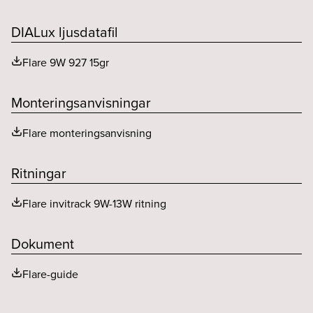
Styrning
DALI - Intrack
Färgåtergivning (CRI eller Ra)
>90
DIALux ljusdatafil
THD (%)
20
MacAdam (SDCM)
<2
Flare 9W 927 15gr
Utgående ström ripple LF (%)
0.2
Spridningsvinkel (o)
15
Monteringsanvisningar
Flare monteringsanvisning
Ritningar
Flare invitrack 9W-13W ritning
Dokument
Flare-guide