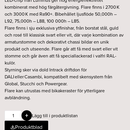
LED-chip från Luminus ger hög energieffektivitet
kombinerat med hög färgåtergivning. Flare finns i 2700 K
och 3000 K med Ra90+. Bibehållet ljusflöde 50,000h –
L92, 75,000h – L88, 100 000h – L85.
Flare finns i sju exklusiva ytfinishar, från borstat stål, guld
och rosé till klassisk svart eller vit, där varje kombination av
armaturstomme och dekorativt chassi bildar en unik
produkt och utseende. Flare går att få med svart eller vit
stomme och går även att få speciallackerad i valfri RAL-
kulör.
Styrning sker via dold Intrack driftdon för
DALI eller Casambi, kompatibelt med skensystem från
Global, Stucchi och Powergear.
Flare kan utrustas med bikakeraster för ytterligare
avbländning.
Flare
Lägg till i produktlistan
9W
Produktblad
15°