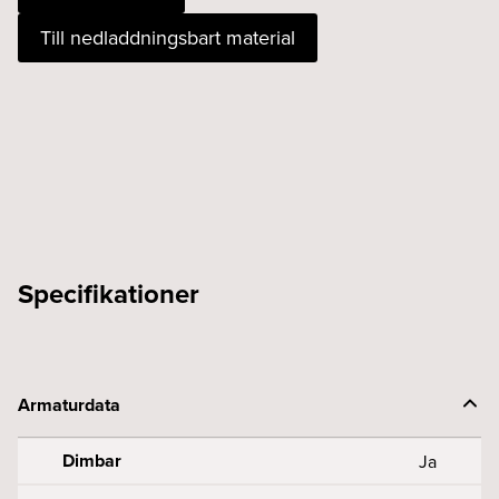
927
Till nedladdningsbart material
vit
DALI
Intrack
vit
mängd
Specifikationer
Armaturdata
Dimbar
Ja