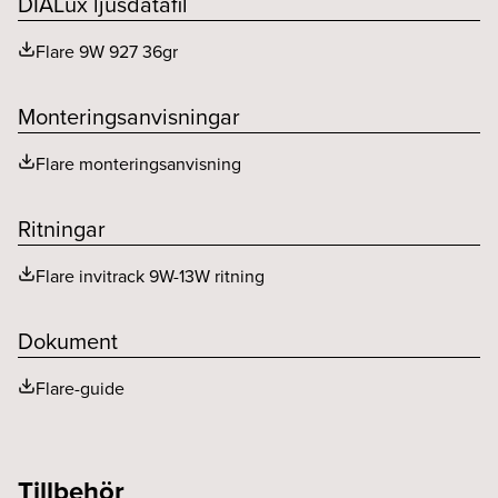
DIALux ljusdatafil
THD (%)
20
MacAdam (SDCM)
<2
Flare 9W 927 36gr
Utgående ström ripple LF (%)
0.2
Spridningsvinkel (o)
36
Monteringsanvisningar
Flare monteringsanvisning
Ritningar
Flare invitrack 9W-13W ritning
Dokument
Flare-guide
Tillbehör