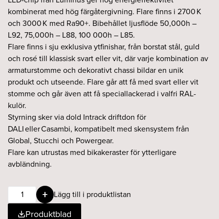
kombinerat med hög färgåtergivning. Flare finns i 2700 K
och 3000 K med Ra90+. Bibehållet ljusflöde 50,000h –
L92, 75,000h – L88, 100 000h – L85.
Flare finns i sju exklusiva ytfinishar, från borstat stål, guld
och rosé till klassisk svart eller vit, där varje kombination av
armaturstomme och dekorativt chassi bildar en unik
produkt och utseende. Flare går att få med svart eller vit
stomme och går även att få speciallackerad i valfri RAL-
kulör.
Styrning sker via dold Intrack driftdon för
DALI eller Casambi, kompatibelt med skensystem från
Global, Stucchi och Powergear.
Flare kan utrustas med bikakeraster för ytterligare
avbländning.
Flare
Lägg till i produktlistan
9W
Produktblad
36°