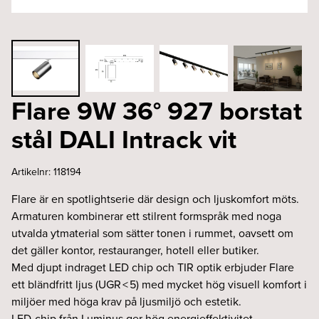
Flare 9W 36° 927 borstat
stål DALI Intrack vit
Artikelnr:
118194
Flare är en spotlightserie där design och ljuskomfort möts.
Armaturen kombinerar ett stilrent formspråk med noga
utvalda ytmaterial som sätter tonen i rummet, oavsett om
det gäller kontor, restauranger, hotell eller butiker.
Med djupt indraget LED chip och TIR optik erbjuder Flare
ett bländfritt ljus (UGR < 5) med mycket hög visuell komfort i
miljöer med höga krav på ljusmiljö och estetik.
LED-chip från Luminus ger hög energieffektivitet