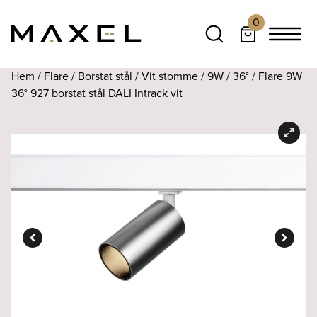
0
Hem
/
Flare
/
Borstat stål
/
Vit stomme
/
9W
/
36°
/ Flare 9W
36° 927 borstat stål DALI Intrack vit