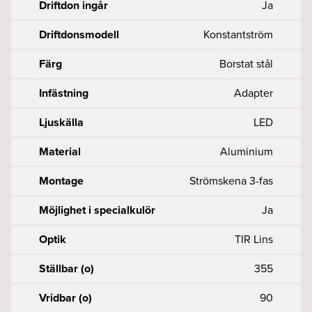
Driftdon ingår
Ja
Driftdonsmodell
Konstantström
Färg
Borstat stål
Infästning
Adapter
Ljuskälla
LED
Material
Aluminium
Montage
Strömskena 3-fas
Möjlighet i specialkulör
Ja
Optik
TIR Lins
Ställbar (o)
355
Vridbar (o)
90