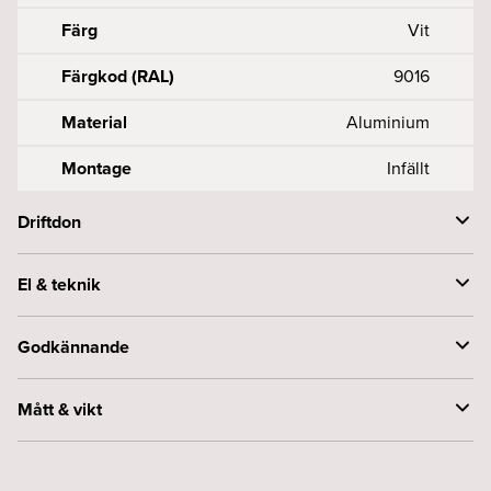
Färg
Vit
Färgkod (RAL)
9016
Material
Aluminium
Montage
Infällt
Driftdon
Drivdonstyp
3-fas
El & teknik
Styrning
DALI
Spänning (V)
230
Godkännande
Kapslingsklass (IP)
20
Mått & vikt
Skyddsklass
1
Bredd (mm)
31.5