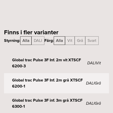
vit
XTSCF
6300-
3
mängd
Finns i fler varianter
Styrning:
Alla
DALI
Färg:
Alla
Vit
Grå
Svart
Global trac Pulse 3F Inf. 2m vit XTSCF
DALI
Vit
6200-3
Global trac Pulse 3F Inf. 2m grå XTSCF
DALI
Grå
6200-1
Global trac Pulse 3F inf. 3m grå XTSCF
DALI
Grå
6300-1