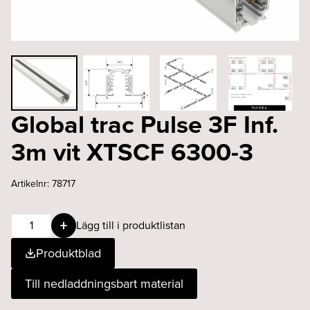
Global trac Pulse 3F Inf.
3m vit XTSCF 6300-3
Artikelnr:
78717
Global
Lägg till i produktlistan
trac
Produktblad
Pulse
3F
Till nedladdningsbart material
Inf.
3m