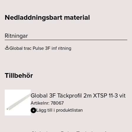
Höjd (mm)
32.5
Nedladdningsbart material
Längd (mm)
3000
Ritningar
Global trac Pulse 3F inf ritning
Tillbehör
Global 3F Täckprofil 2m XTSP 11-3 vit
Artikelnr: 78067
Lägg till i produktlistan