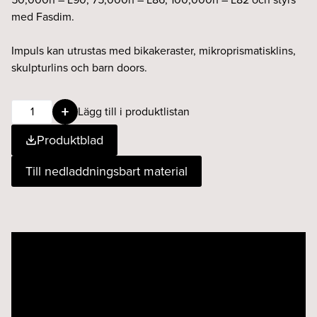
med Fasdim.
Impuls kan utrustas med bikakeraster, mikroprismatisklins,
skulpturlins och barn doors.
IMPULS
Lägg till i produktlistan
3-
Produktblad
fas
13W
Till nedladdningsbart material
50°
930
Fasdim
svart
Videospelare
mängd