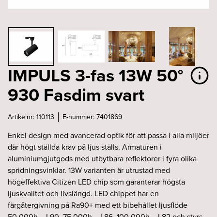
IMPULS 3-fas 13W 50°
930 Fasdim svart
Artikelnr:
110113
E-nummer:
7401869
Enkel design med avancerad optik för att passa i alla miljöer
där högt ställda krav på ljus ställs. Armaturen i
aluminiumgjutgods med utbytbara reflektorer i fyra olika
spridningsvinklar. 13W varianten är utrustad med
högeffektiva Citizen LED chip som garanterar högsta
ljuskvalitet och livslängd. LED chippet har en
färgåtergivning på Ra90+ med ett bibehållet ljusflöde
50,000h – L90, 75,000h – L86, 100,000h – L82 och styrs