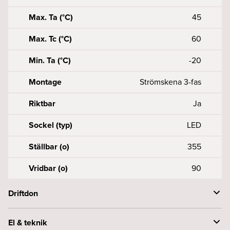
Max. Ta (°C)
45
Max. Tc (°C)
60
Min. Ta (°C)
-20
Montage
Strömskena 3-fas
Riktbar
Ja
Sockel (typ)
LED
Ställbar (o)
355
Vridbar (o)
90
Driftdon
Driftdon per säkring B (st)
10A-43, 16A-68
El & teknik