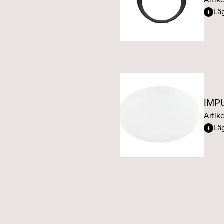
Läg
IMPU
Artik
Läg