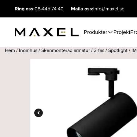
Ring oss:
08-445 74 40
Maila oss:
info@maxel.se
Produkter
Projekt
Pr
Hem
/
Inomhus
/
Skenmonterad armatur
/
3-fas
/
Spotlight
/ IM