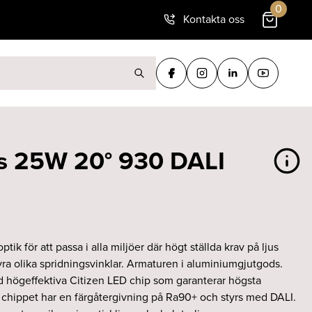
0
Kontakta oss
ter:
s 25W 20° 930 DALI
k för att passa i alla miljöer där högt ställda krav på ljus
 fyra olika spridningsvinklar. Armaturen i aluminiumgjutgods.
 högeffektiva Citizen LED chip som garanterar högsta
D chippet har en färgåtergivning på Ra90+ och styrs med DALI.