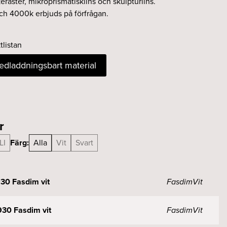
raster, mikroprismatisklins och skulpturlins.
h 4000k erbjuds på förfrågan.
tlistan
nedladdningsbart material
r
LI
Färg:
Alla
Vit
Svart
30 Fasdim vit
Fasdim
Vit
30 Fasdim vit
Fasdim
Vit