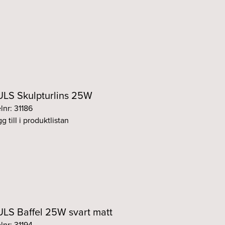
LS Skulpturlins 25W
lnr: 31186
g till i produktlistan
LS Baffel 25W svart matt
lnr: 31194