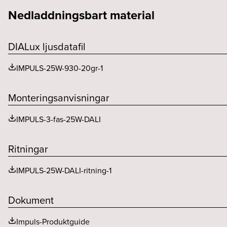
Nedladdningsbart material
Driftdonsmodell
Konstant ström (mA)
F-märkt
Färgtemperatur (K)
Driftstemperaturområde
Färgåtergivning (CRI eller Ra)
DIALux ljusdatafil
Effektfaktor
Livslängd (h)
IMPULS-25W-930-20gr-1
Livslängd driver, h/max utfall %
Monteringsanvisningar
IMPULS-3-fas-25W-DALI
Ritningar
IMPULS-25W-DALI-ritning-1
Dokument
Impuls-Produktguide