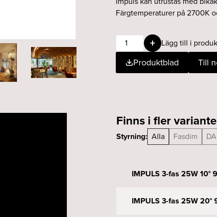
Impuls kan utrustas med bikake
Färgtemperaturer på 2700K oc
IMPULS
Lägg till i produk
3-
Produktblad
Till 
fas
25W
20°
930
DALI
Finns i fler variante
svart
mängd
Styrning:
Alla
Fasdim
DA
IMPULS 3-fas 25W 10° 9
IMPULS 3-fas 25W 20° 9