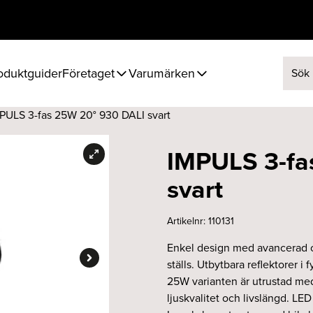
oduktguider
Företaget
Varumärken
Sök ef
PULS 3-fas 25W 20° 930 DALI svart
IMPULS 3-fa
svart
Artikelnr:
110131
Enkel design med avancerad opti
ställs. Utbytbara reflektorer i
25W varianten är utrustad med
ljuskvalitet och livslängd. LE