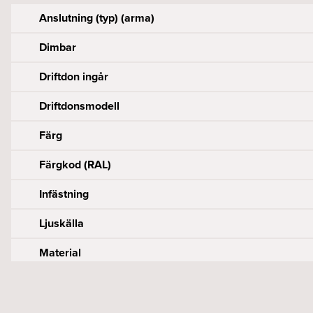
Anslutning (typ) (arma)
Dimbar
Driftdon ingår
Driftdonsmodell
Färg
Färgkod (RAL)
Infästning
Ljuskälla
Material
Driftdon per säkring B (st)
Effekt armatur (W)
Byggvarubedömningen
Armaturlumen (lm)
Diameter (mm)
Driftdon per säkring C (st)
Framspänning armatur (Vf)
CE-märkt
Chiplumen (lm)
Höjd (mm)