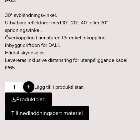
IP65.
30° avbländningsvinkel.
Utbytbara reflektorer med 10°, 20°, 40° eller 70°
spridningsvinkel.
Överkoppling i armaturen för enkel inkoppling.
Inbyggt driftdon för DALI.
Härdat skyddsglas.
Levereras inklusive distansring för utanpåliggande kabel.
IP65.
LUGANO
Lägg till i produktlistan
18W
Produktblad
20°
830
Till nedladdningsbart material
DALI
antracit
mängd