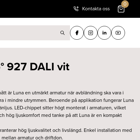
0
Kontakta oss
ter:
 927 DALI vit
tt är Luna en utmärkt armatur när avbländning ska vara i
 bra i mindre utrymmen. Beroende på applikation fungerar Luna
ljus. LED-chippet sitter högt monterat i armaturen, vilket
 och hög ljuskomfort med tanke på att Luna är en kompakt
anterar hög ljuskvalitet och livslängd. Enkel installation med
 mellan armatur och driftdon.