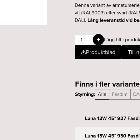
Denna variant av armaturseri
vit (RAL9003) eller svart (RAL
DALI.
Lång leveranstid vid be
Luna
Lägg till i produk
13W
Produktblad
Till 
45°
927
DALI
vit
Finns i fler variante
mängd
Styrning:
Alla
Fasdim
DA
Luna 13W 45° 927 Fasdi
Luna 13W 45° 930 Fasdi