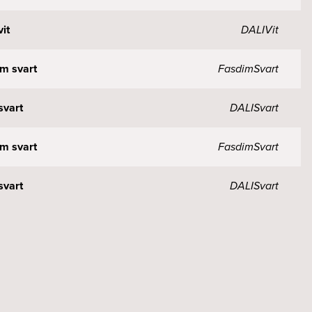
it
DALI
Vit
m svart
Fasdim
Svart
svart
DALI
Svart
m svart
Fasdim
Svart
svart
DALI
Svart