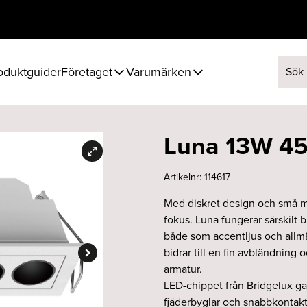
oduktguider
Företaget
Varumärken
Sök ef
Luna 13W 45°
Artikelnr:
114617
Med diskret design och små må
fokus. Luna fungerar särskilt
både som accentljus och allmän
bidrar till en fin avbländning
armatur.
LED-chippet från Bridgelux gar
fjäderbyglar och snabbkontakt