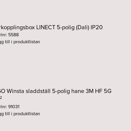
kopplingsbox LINECT 5-polig (Dali) IP20
elnr: 5588
g till i produktlistan
 Winsta sladdställ 5-polig hane 3M HF 5G
²
lnr: 91031
g till i produktlistan