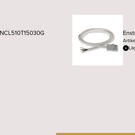
ll NCL510T15030G
Enst
Artik
Läg