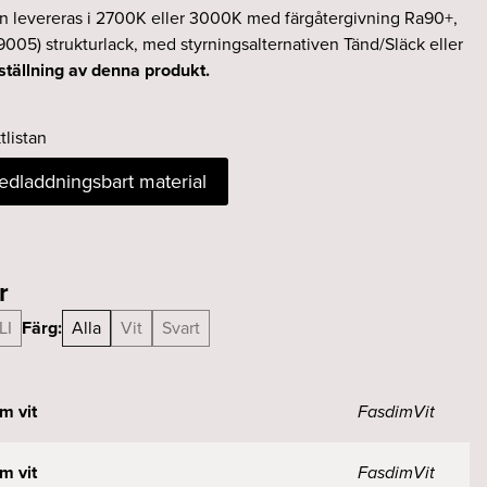
en levereras i 2700K eller 3000K med färgåtergivning Ra90+,
9005) strukturlack, med styrningsalternativen Tänd/Släck eller
ställning av denna produkt.
tlistan
nedladdningsbart material
r
LI
Färg:
Alla
Vit
Svart
m vit
Fasdim
Vit
m vit
Fasdim
Vit