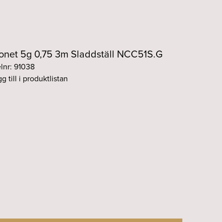
onet 5g 0,75 3m Sladdställ NCC51S.G
elnr: 91038
g till i produktlistan