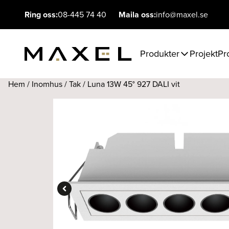
Ring oss:
08-445 74 40
Maila oss:
info@maxel.se
Produkter
Projekt
Pr
Hem
/
Inomhus
/
Tak
/ Luna 13W 45° 927 DALI vit