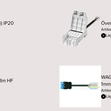
i) IP20
Över
Artik
Läg
WAGO
 3m HF
1mm
Artike
Läg