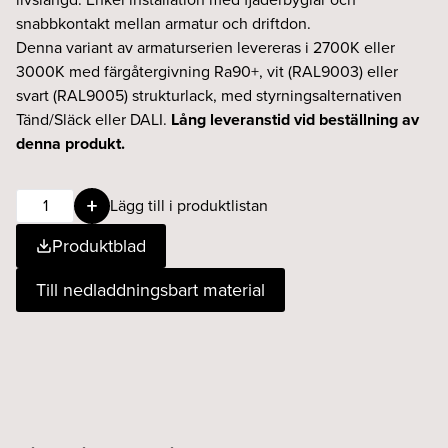
snabbkontakt mellan armatur och driftdon.
Denna variant av armaturserien levereras i 2700K eller
3000K med färgåtergivning Ra90+, vit (RAL9003) eller
svart (RAL9005) strukturlack, med styrningsalternativen
Tänd/Släck eller DALI.
Lång leveranstid vid beställning av
denna produkt.
Luna
Lägg till i produktlistan
8W
Produktblad
45°
927
Till nedladdningsbart material
Fasdim
vit
mängd