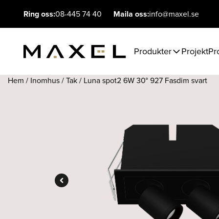
Ring oss:
08-445 74 40
Maila oss:
info@maxel.se
Produkter
Projekt
Pr
Hem
/
Inomhus
/
Tak
/ Luna spot2 6W 30° 927 Fasdim svart