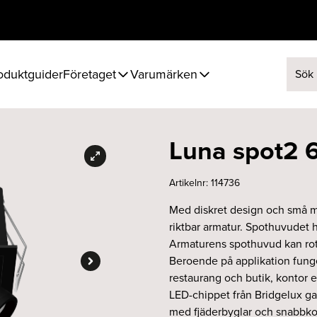
oduktguider
Företaget
Varumärken
Sök ef
Luna spot2 
Artikelnr:
114736
Med diskret design och små måt
riktbar armatur. Spothuvudet h
Armaturens spothuvud kan roter
Beroende på applikation funge
restaurang och butik, kontor el
LED-chippet från Bridgelux gar
med fjäderbyglar och snabbkon