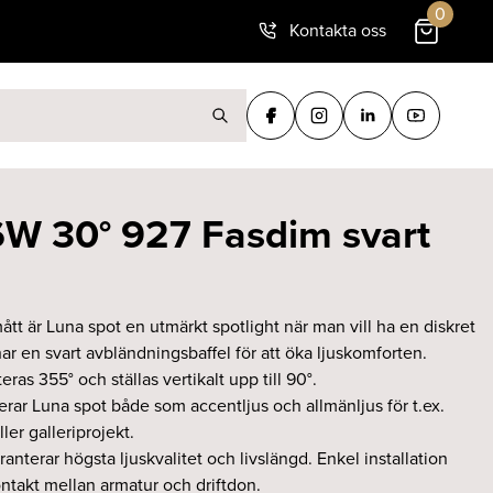
0
Kontakta oss
ter:
6W 30° 927 Fasdim svart
t är Luna spot en utmärkt spotlight när man vill ha en diskret
ar en svart avbländningsbaffel för att öka ljuskomforten.
as 355° och ställas vertikalt upp till 90°.
rar Luna spot både som accentljus och allmänljus för t.ex.
ler galleriprojekt.
anterar högsta ljuskvalitet och livslängd. Enkel installation
takt mellan armatur och driftdon.