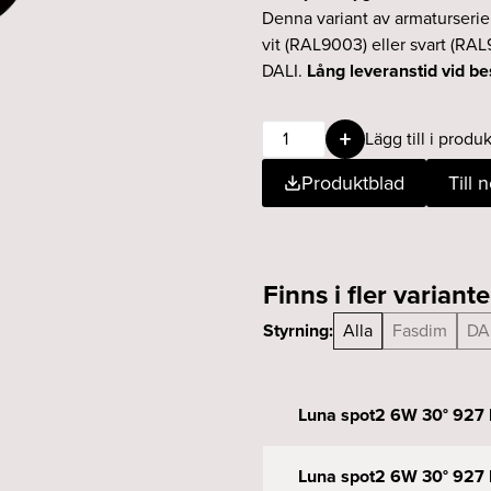
Denna variant av armaturseri
vit (RAL9003) eller svart (RAL
DALI.
Lång leveranstid vid be
Luna
Lägg till i produk
spot2
Produktblad
Till 
6W
30°
927
Fasdim
Finns i fler variante
svart
mängd
Styrning:
Alla
Fasdim
DA
Luna spot2 6W 30° 927 
Luna spot2 6W 30° 927 D