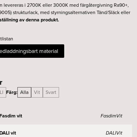
en levereras i 2700K eller 3000K med färgåtergivning Ra90+,
9005) strukturlack, med styrningsalternativen Tänd/Släck eller
ställning av denna produkt.
tlistan
nedladdningsbart material
r
LI
Färg:
Alla
Vit
Svart
Fasdim vit
Fasdim
Vit
ALI vit
DALI
Vit