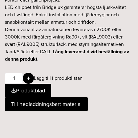
LED-chippet från Bridgelux garanterar högsta ljuskvalitet
och livslängd. Enkel installation med fjäderbyglar och
snabbkontakt mellan armatur och driftdon.
Denna variant av armaturserien levereras i 2700K eller
3000K med färgåtergivning Ra90+, vit (RAL9003) eller
svart (RAL9005) strukturlack, med styrningsalternativen
Tänd/Släck eller DALI.
Lång leveranstid vid beställning av
denna produkt.
Luna
Lägg till i produktlistan
spot3
Produktblad
8W
30°
Till nedladdningsbart material
930
Fasdim
svart
mängd