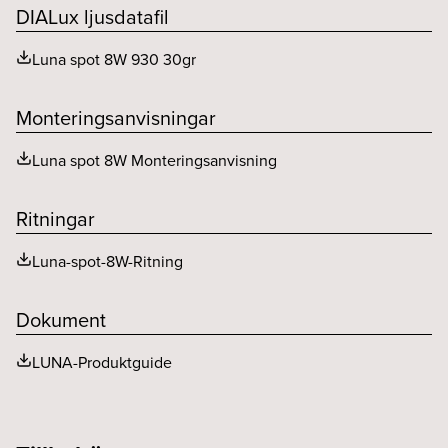
Spridningsvinkel (o)
30
DIALux ljusdatafil
Luna spot 8W 930 30gr
Monteringsanvisningar
Luna spot 8W Monteringsanvisning
Ritningar
Luna-spot-8W-Ritning
Dokument
LUNA-Produktguide