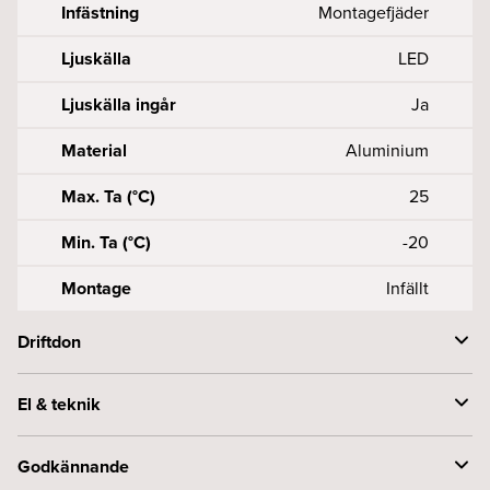
Infästning
Montagefjäder
Ljuskälla
LED
Ljuskälla ingår
Ja
Material
Aluminium
Max. Ta (°C)
25
Min. Ta (°C)
-20
Montage
Infällt
Driftdon
Anslutning (mm2)
50, 5X0, 75 - 2
El & teknik
Driftdonsmodell
Konstantström
Effekt armatur (W)
25
Godkännande
Driftstemperaturområde
-20…+50