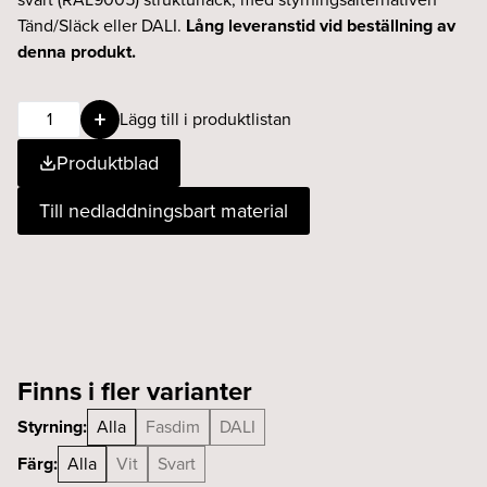
Tänd/Släck eller DALI.
Lång leveranstid vid beställning av
denna produkt.
Luna
Lägg till i produktlistan
wallwasher
Produktblad
25W
927
Till nedladdningsbart material
DALI
svart
mängd
Finns i fler varianter
Styrning:
Alla
Fasdim
DALI
Färg:
Alla
Vit
Svart