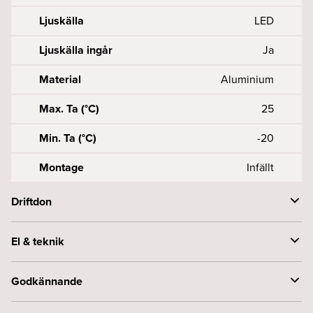
Ljuskälla
LED
Ljuskälla ingår
Ja
Material
Aluminium
Max. Ta (°C)
25
Min. Ta (°C)
-20
Montage
Infällt
Driftdon
Anslutning (mm2)
2X0, 50, 75 - 2
El & teknik
Driftdonsmodell
Konstantström
Effekt armatur (W)
25
Godkännande
Driftstemperaturområde
-20…+50
Framspänning armatur (Vf)
30