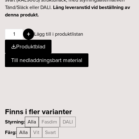
Tänd/Släck eller DALI.
Lång leveranstid vid beställning av
denna produkt.
Luna
Lägg till i produktlistan
wallwasher
Produktblad
25W
930
Till nedladdningsbart material
Fasdim
svart
mängd
Finns i fler varianter
Styrning:
Alla
Fasdim
DALI
Färg:
Alla
Vit
Svart