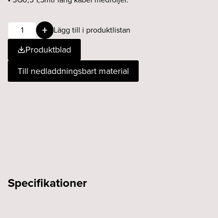
Omni
Lägg till i produktlistan
17W+13W
Produktblad
930
25°
Till nedladdningsbart material
Fasdim
svart
mängd
Specifikationer