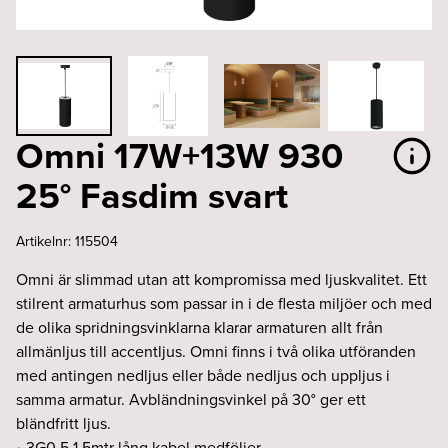
Omni 17W+13W 930
25° Fasdim svart
Artikelnr:
115504
Omni är slimmad utan att kompromissa med ljuskvalitet. Ett
stilrent armaturhus som passar in i de flesta miljöer och med
de olika spridningsvinklarna klarar armaturen allt från
allmänljus till accentljus. Omni finns i två olika utföranden
med antingen nedljus eller både nedljus och uppljus i
samma armatur. Avbländningsvinkel på 30° ger ett
bländfritt ljus.
• 3G0,5 1,5mtr lång kabel medföljer.