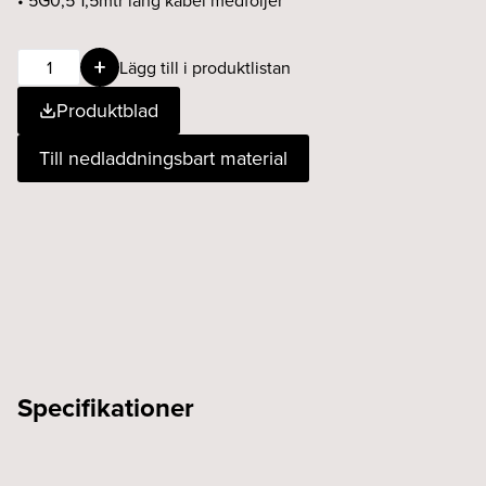
• 5G0,5 1,5mtr lång kabel medföljer
Omni
Lägg till i produktlistan
24W
Produktblad
930
15°
Till nedladdningsbart material
DALI
vit
mängd
Specifikationer