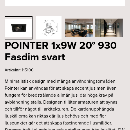
POINTER 1x9W 20° 930
Fasdim svart
Artikelnr:
115106
Minimalistisk design med många användningsområden.
Pointer kan användas för att skapa accentljus men även
fungera för bredstrålande allmänljus, där höga krav på
avbländning ställs. Designen tillåter armaturen att synas
och tillför något till arkitekturen. De kardanupphängda
ljuskällorna kan riktas där ljus behövs och med fler
ljuspunkter går det att skapa fascinerande ljusmiljöer.
Stomme helt i aluminium och detaljer med hög kvalitet. 9W