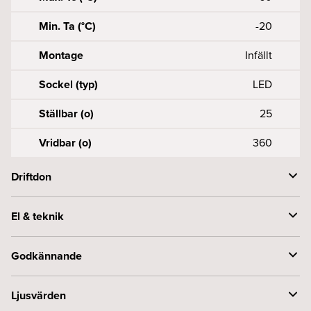
Min. Ta (°C)
-20
Montage
Infällt
Sockel (typ)
LED
Ställbar (o)
25
Vridbar (o)
360
Driftdon
Driftdonsmodell
Konstantström
El & teknik
Styrning
Fasdim
Effekt armatur (W)
8
Godkännande
Framspänning armatur (Vf)
34
Byggvarubedömningen
Accepteras
Ljusvärden
Konstant ström (mA)
250