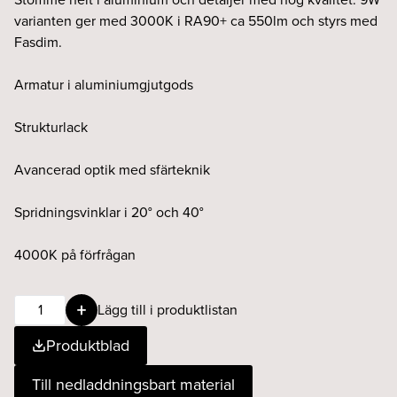
varianten ger med 3000K i RA90+ ca 550lm och styrs med
Fasdim.
Armatur i aluminiumgjutgods
Strukturlack
Avancerad optik med sfärteknik
Spridningsvinklar i 20° och 40°
4000K på förfrågan
POINTER
Lägg till i produktlistan
1x9W
Produktblad
20°
930
Till nedladdningsbart material
Fasdim