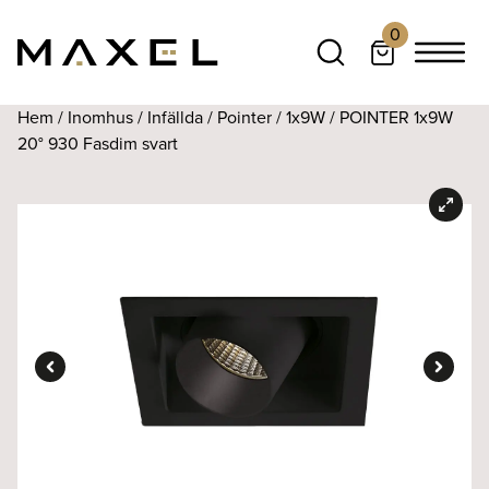
0
Hem
/
Inomhus
/
Infällda
/
Pointer
/
1x9W
/ POINTER 1x9W
20° 930 Fasdim svart