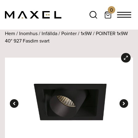
0
Hem
/
Inomhus
/
Infällda
/
Pointer
/
1x9W
/ POINTER 1x9W
40° 927 Fasdim svart