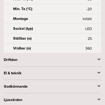
Min. Ta (°C)
-20
Montage
Infällt
Sockel (typ)
LED
Ställbar (o)
25
Vridbar (o)
360
Driftdon
Driftdonsmodell
Konstantström
El & teknik
Styrning
Fasdim
Effekt armatur (W)
8
Godkännande
Framspänning armatur (Vf)
34
Byggvarubedömningen
Accepteras
Ljusvärden
Konstant ström (mA)
250