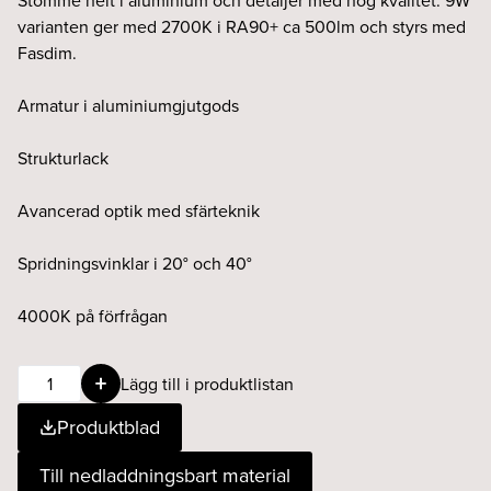
Stomme helt i aluminium och detaljer med hög kvalitet. 9W
varianten ger med 2700K i RA90+ ca 500lm och styrs med
Fasdim.
Armatur i aluminiumgjutgods
Strukturlack
Avancerad optik med sfärteknik
Spridningsvinklar i 20° och 40°
4000K på förfrågan
POINTER
Lägg till i produktlistan
1x9W
Produktblad
40°
927
Till nedladdningsbart material
Fasdim