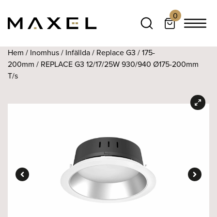
0
Hem
/
Inomhus
/
Infällda
/
Replace G3
/
175-
200mm
/ REPLACE G3 12/17/25W 930/940 Ø175-200mm
T/s