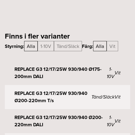
T/s
mängd
Finns i fler varianter
Styrning:
Alla
1-10V
Tänd/Släck
Färg:
Alla
Vit
REPLACE G3 12/17/25W 930/940 Ø175-
1-
Vit
200mm DALI
10V
REPLACE G3 12/17/25W 930/940
Tänd/Släck
Vit
Ø200-220mm T/s
REPLACE G3 12/17/25W 930/940 Ø200-
1-
Vit
220mm DALI
10V