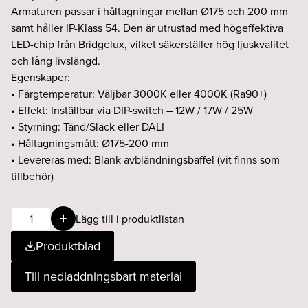
Armaturen passar i håltagningar mellan Ø175 och 200 mm
samt håller IP-Klass 54. Den är utrustad med högeffektiva
LED-chip från Bridgelux, vilket säkerställer hög ljuskvalitet
och lång livslängd.
Egenskaper:
• Färgtemperatur: Väljbar 3000K eller 4000K (Ra90+)
• Effekt: Inställbar via DIP-switch – 12W / 17W / 25W
• Styrning: Tänd/Släck eller DALI
• Håltagningsmått: Ø175-200 mm
• Levereras med: Blank avbländningsbaffel (vit finns som
tillbehör)
REPLACE
Lägg till i produktlistan
G3
Produktblad
12/17/25W
930/940
Till nedladdningsbart material
Ø175-
200mm