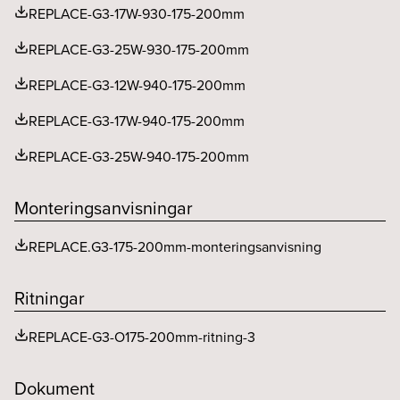
REPLACE-G3-17W-930-175-200mm
Utgående ström ripple LF (%)
4
MacAdam (SDCM)
<3
REPLACE-G3-25W-930-175-200mm
Överkopplingsbox
Beställs separat, Ej
Spridningsvinkel (o)
70
inkluderad
REPLACE-G3-12W-940-175-200mm
REPLACE-G3-17W-940-175-200mm
REPLACE-G3-25W-940-175-200mm
Monteringsanvisningar
REPLACE.G3-175-200mm-monteringsanvisning
Ritningar
REPLACE-G3-O175-200mm-ritning-3
Dokument