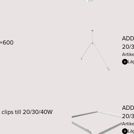
ADD 
0×600
20/
Artik
Läg
ADD 
lips till 20/30/40W
20/
Artik
Läg