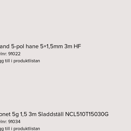
and 5-pol hane 5×1,5mm 3m HF
elnr: 91022
g till i produktlistan
onet 5g 1,5 3m Sladdställ NCL510T15030G
elnr: 91034
g till i produktlistan