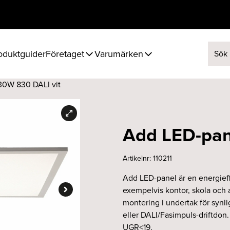
oduktguider
Företaget
Varumärken
Sök ef
30W 830 DALI vit
Add LED-pan
Artikelnr:
110211
Add LED-panel är en energieff
exempelvis kontor, skola och 
montering i undertak för synli
eller DALI/Fasimpuls-driftdo
UGR<19.