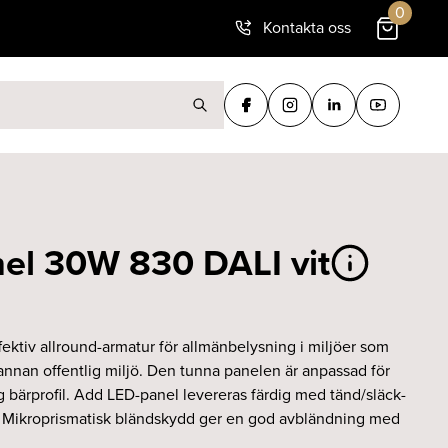
0
Kontakta oss
ter:
el 30W 830 DALI vit
ektiv allround-armatur för allmänbelysning i miljöer som
annan offentlig miljö. Den tunna panelen är anpassad för
g bärprofil. Add LED-panel levereras färdig med tänd/släck-
n. Mikroprismatisk bländskydd ger en god avbländning med