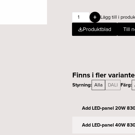
Add
Lägg till i produk
LED-
Produktblad
Till 
panel
30W
830
DALI
vit
mängd
Finns i fler variante
Styrning:
Alla
DALI
Färg:
Add LED-panel 20W 830 
Add LED-panel 40W 830 