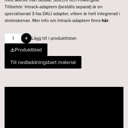
Tillbehör: Intrack-adaptern (beställs separat) är en
specialiserad 3-fas DALI adapter, vilken är helt integrerad i
strömskenan. Mer info om Intrack-adaptern finns
här
.
BEAM
Lägg till i produktlistan
Zoom
Produktblad
17W
30°-50°
Till nedladdningsbart material
930
DALI
svart
mängd
Videospelare