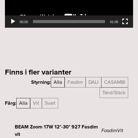
00:00
01:05
Finns i fler varianter
Styrning:
Alla
Fasdim
DALI
CASAMBI
Tänd/Släck
Färg:
Alla
Vit
Svart
BEAM Zoom 17W 12°-30° 927 Fasdim
Fasdim
Vit
vit