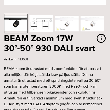
BEAM Zoom 17W
30°-50° 930 DALI svart
Artikelnr:
113631
BEAM zoom är utrustad med zoomfunktion för att passa i
alla miljöer där högt ställda krav på ljus ställs. Denna
armatur är utrustad med ett spridningsintervall på 30-50°
som har färgtemperaturen 3000K med Ra90+ och kan
utrustas med tillbehören bikakeraster och skulpturlins.
Armaturen är tillverkad i aluminium med svart strukturlack.
BEAM styrs med DALI. Adaptern (ingår) och är kompatibel
med skenor från Global, Stucchi och Powergear.