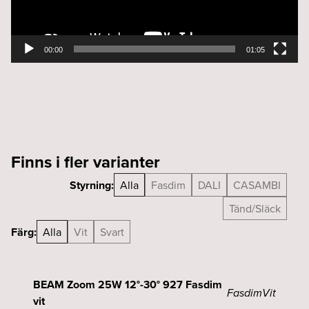
00:00
01:05
Finns i fler varianter
Styrning:
Alla
Fasdim
DALI
CASAMBI
Tänd/Släck
Färg:
Alla
Vit
Svart
BEAM Zoom 25W 12°-30° 927 Fasdim
Fasdim
Vit
vit