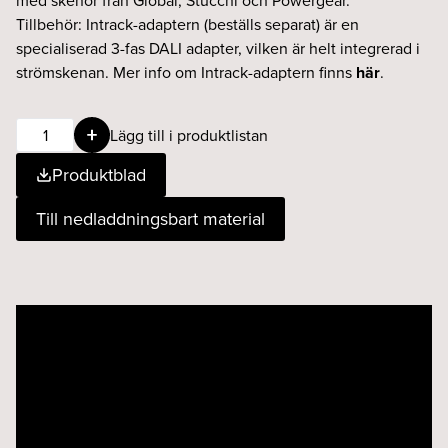
med skenor från Global, Stucchi och Powergear.
Tillbehör: Intrack-adaptern (beställs separat) är en
specialiserad 3-fas DALI adapter, vilken är helt integrerad i
strömskenan. Mer info om Intrack-adaptern finns
här
.
BEAM
Lägg till i produktlistan
Zoom
Produktblad
25W
12°-30°
Till nedladdningsbart material
930
DALI
vit
mängd
Videospelare