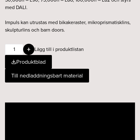
med DALI.
Impuls kan utrustas med bikakeraster, mikroprismatisklins,
skulpturlins och barn doors.
IMPULS
Lägg till i produktlistan
3-
Produktblad
fas
13W
Till nedladdningsbart material
24°
927
DALI
vit
Videospelare
mängd