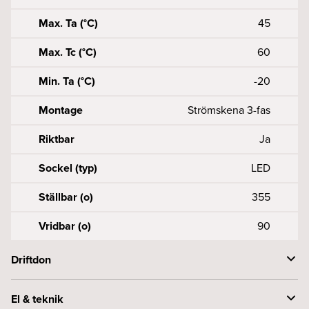
Max. Ta (°C)
45
Max. Tc (°C)
60
Min. Ta (°C)
-20
Montage
Strömskena 3-fas
Riktbar
Ja
Sockel (typ)
LED
Ställbar (o)
355
Vridbar (o)
90
Driftdon
Dimteknik
PWM (400Hz-25kHz@0.1-
El & teknik