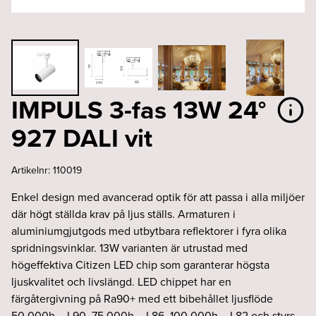
IMPULS 3-fas 13W 24°
927 DALI vit
Artikelnr:
110019
Enkel design med avancerad optik för att passa i alla miljöer
där högt ställda krav på ljus ställs. Armaturen i
aluminiumgjutgods med utbytbara reflektorer i fyra olika
spridningsvinklar. 13W varianten är utrustad med
högeffektiva Citizen LED chip som garanterar högsta
ljuskvalitet och livslängd. LED chippet har en
färgåtergivning på Ra90+ med ett bibehållet ljusflöde
50,000h – L90, 75,000h – L86, 100,000h – L82 och styrs