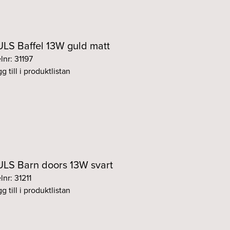
LS Baffel 13W guld matt
lnr: 31197
g till i produktlistan
LS Barn doors 13W svart
lnr: 31211
g till i produktlistan