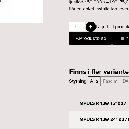
ljusflöde 50,000h – L90, 75,
För en enkel installation lev
IMPULS
Lägg till i produk
R
Produktblad
Till 
13W
15°
930
Fasdim
svart
Finns i fler variante
mängd
Styrning:
Alla
Fasdim
DA
IMPULS R 13W 15° 927 F
IMPULS R 13W 24° 927 F