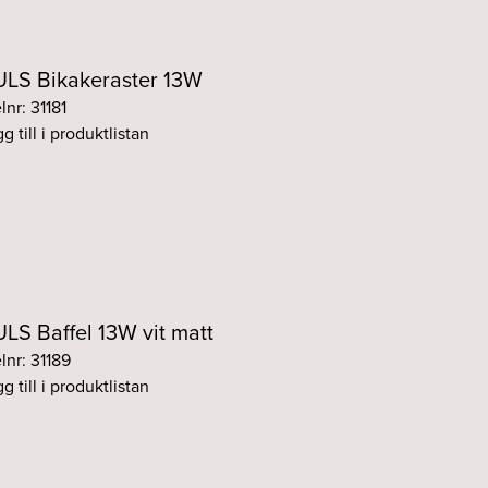
M DIM Fasdim svart
Fasdim
Svart
LS Bikakeraster 13W
 DIM DALI svart
DALI
Svart
lnr: 31181
g till i produktlistan
 DIM DALI svart
DALI
Svart
 DIM DALI svart
DALI
Svart
 DIM DALI svart
DALI
Svart
LS Baffel 13W vit matt
lnr: 31189
g till i produktlistan