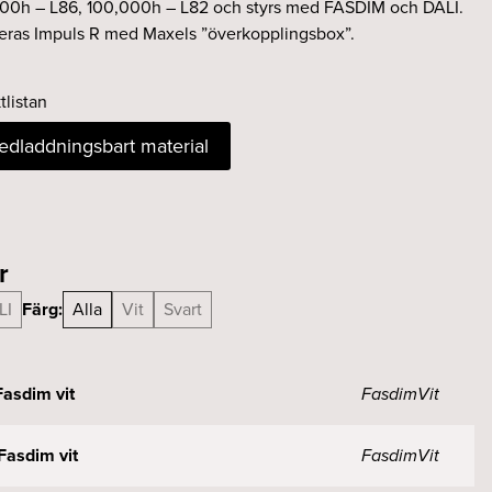
000h – L86, 100,000h – L82 och styrs med FASDIM och DALI.
ereras Impuls R med Maxels ”överkopplingsbox”.
tlistan
nedladdningsbart material
r
LI
Färg:
Alla
Vit
Svart
asdim vit
Fasdim
Vit
asdim vit
Fasdim
Vit