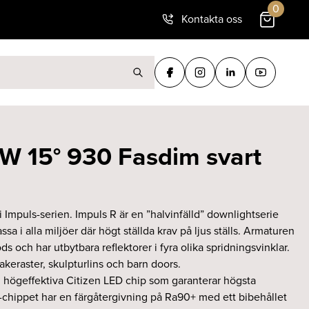
0
Kontakta oss
ter:
W 15° 930 Fasdim svart
 i Impuls-serien. Impuls R är en ”halvinfälld” downlightserie
sa i alla miljöer där högt ställda krav på ljus ställs. Armaturen
ds och har utbytbara reflektorer i fyra olika spridningsvinklar.
keraster, skulpturlins och barn doors.
 högeffektiva Citizen LED chip som garanterar högsta
D-chippet har en färgåtergivning på Ra90+ med ett bibehållet