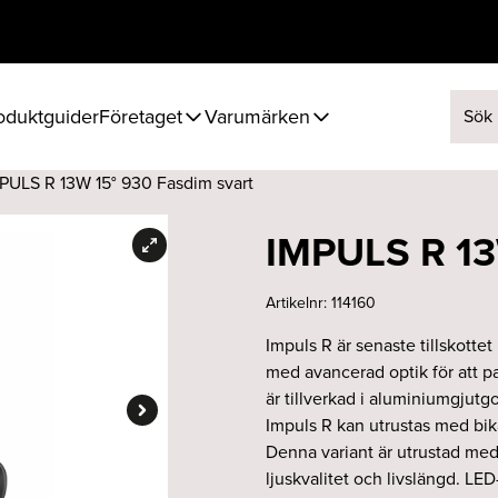
oduktguider
Företaget
Varumärken
Sök ef
PULS R 13W 15° 930 Fasdim svart
IMPULS R 13
Artikelnr:
114160
Impuls R är senaste tillskottet
med avancerad optik för att pas
är tillverkad i aluminiumgjutgo
Impuls R kan utrustas med bika
Denna variant är utrustad med
ljuskvalitet och livslängd. LE