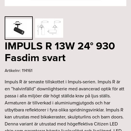
IMPULS R 13W 24° 930
Fasdim svart
Artikelnr:
114161
Impuls R är senaste tillskottet i Impuls-serien. Impuls R är
en ”halvinfälld” downlightserie med avancerad optik för att
passa i alla miljöer där högt ställda krav på ljus ställs.
Armaturen är tillverkad i aluminiumgjutgods och har
utbytbara reflektorer i fyra olika spridningsvinklar. Impuls R
kan utrustas med bikakeraster, skulpturlins och barn doors.
Denna variant är utrustad med högeffektiva Citizen LED
chip som garanterar högsta ljuskvalitet och livslängd. LED-