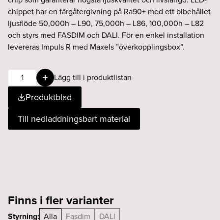
chippet har en färgåtergivning på Ra90+ med ett bibehållet
ljusflöde 50,000h – L90, 75,000h – L86, 100,000h – L82
och styrs med FASDIM och DALI. För en enkel installation
levereras Impuls R med Maxels ”överkopplingsbox”.
IMPULS
Lägg till i produktlistan
R
Produktblad
13W
24°
Till nedladdningsbart material
930
Fasdim
svart
mängd
Finns i fler varianter
Styrning:
Alla
Fasdim
DALI