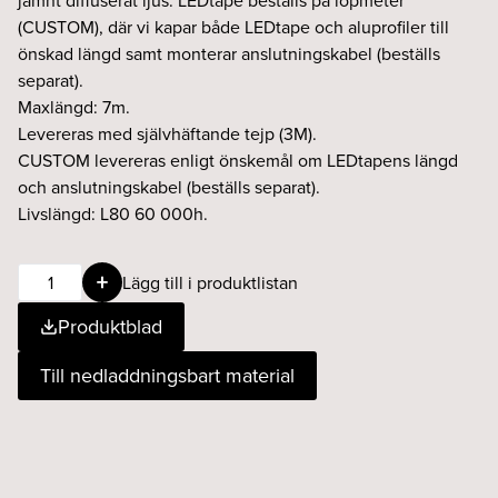
jämnt diffuserat ljus. LEDtape beställs på löpmeter
(CUSTOM), där vi kapar både LEDtape och aluprofiler till
önskad längd samt monterar anslutningskabel (beställs
separat).
Maxlängd: 7m.
Levereras med självhäftande tejp (3M).
CUSTOM levereras enligt önskemål om LEDtapens längd
och anslutningskabel (beställs separat).
Livslängd: L80 60 000h.
LEDtape
Lägg till i produktlistan
Pro
Produktblad
14,4W
927
Till nedladdningsbart material
24V
IP20
mängd