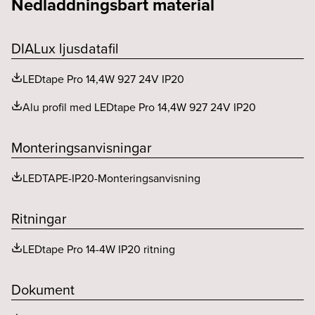
Nedladdningsbart material
Kapningsintervall (mm)
6.25
Utbytbart LED och driftdon
Ja
Livslängd (h)
60000
Maxlängd (mm)
7000
DIALux ljusdatafil
Livslängd (typ)
L80
LEDtape Pro 14,4W 927 24V IP20
Ljusfördelning
Ja
Alu profil med LEDtape Pro 14,4W 927 24V IP20
MacAdam (SDCM)
<3
Spridningsvinkel (o)
115
Monteringsanvisningar
LEDTAPE-IP20-Monteringsanvisning
Ritningar
LEDtape Pro 14-4W IP20 ritning
Dokument