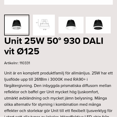
Unit 25W 50° 930 DALI
vit Ø125
Artikelnr:
110331
Unit är en komplett produktfamilj för allmänljus. 25W har ett
ljusflöde upp till 2618lm i 3000K med RA90+ i
färgåtergivning. Den inbyggda prismatiska diffusorn mellan
reflektor och baffel ger Unit mycket hög ljuskomfort,
utmärkt avbländning och mycket jämn belysning. Många
olika alternativ för styrning i kombination med många
effekter och storlekar gör Unit till ett flexibelt ljusverktyg för
i stort sett alla typer av lokaler. Högeffektiva LED-chip från