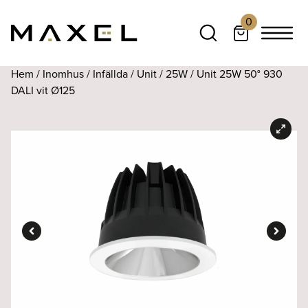
0
Hem
/
Inomhus
/
Infällda
/
Unit
/
25W
/ Unit 25W 50° 930
DALI vit Ø125