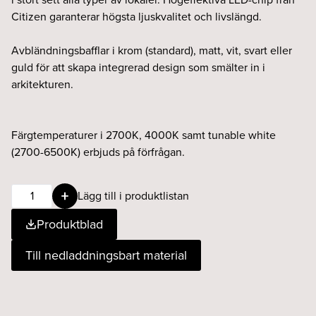
Citizen garanterar högsta ljuskvalitet och livslängd.
Avbländningsbafflar i krom (standard), matt, vit, svart eller
guld för att skapa integrerad design som smälter in i
arkitekturen.
Färgtemperaturer i 2700K, 4000K samt tunable white
(2700-6500K) erbjuds på förfrågan.
Unit
Lägg till i produktlistan
25W
Produktblad
50°
930
Till nedladdningsbart material
DALI
vit
Ø125
mängd