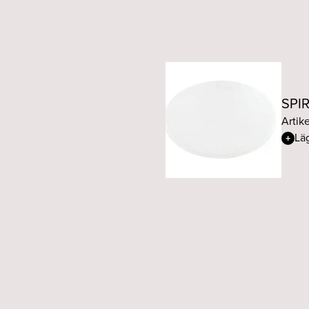
SPI
Artik
Läg