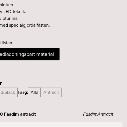
uminium.
iv LED-teknik.
lpturlins.
med specialgjorda fästen.
tlistan
nedladdningsbart material
r
nd/Släck
Färg:
Alla
Antracit
0 Fasdim antracit
Fasdim
Antracit