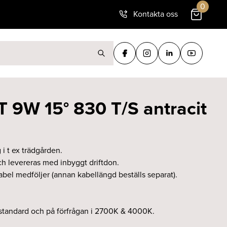
0
Kontakta oss
ter:
 9W 15° 830 T/S antracit
i t ex trädgården.
h levereras med inbyggt driftdon.
l medföljer (annan kabellängd beställs separat).
tandard och på förfrågan i 2700K & 4000K.