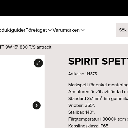
oduktguider
Företaget
Varumärken
Sök ef
TT 9W 15° 830 T/S antracit
SPIRIT SPETT
Artikelnr:
114875
Markspett för enkel montering 
Armaturen är väl avbländad oc
Standard 3x1mm² 5m gummikabe
Vridbar: 355°.
Ställbar: 140°.
Färgtemperatur i 3000K som s
Kapslingsklass: IP65.