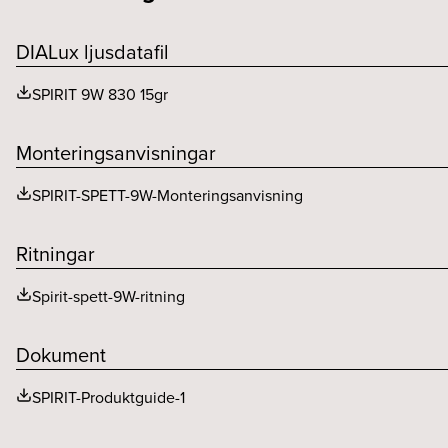
Färgåtergivning (CRI eller Ra)
DIALux ljusdatafil
SPIRIT 9W 830 15gr
Monteringsanvisningar
SPIRIT-SPETT-9W-Monteringsanvisning
Ritningar
Spirit-spett-9W-ritning
Dokument
SPIRIT-Produktguide-1