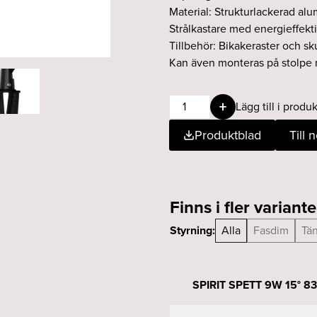
Material: Strukturlackerad al
Strålkastare med energieffekt
Tillbehör: Bikakeraster och sku
Kan även monteras på stolpe 
SPIRIT
Lägg till i produk
SPETT
Produktblad
Till 
9W
15°
830
T/S
Finns i fler variante
antracit
mängd
Styrning:
Alla
Fasdim
Tä
SPIRIT SPETT 9W 15° 83