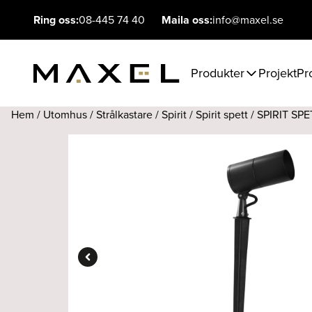
Ring oss:
08-445 74 40
Maila oss:
info@maxel.se
Produkter
Projekt
Pr
Hem
/
Utomhus
/
Strålkastare
/
Spirit
/
Spirit spett
/ SPIRIT SPE