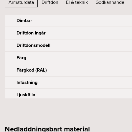
Armaturdata
Driftdon
El & teknik
Godkännande
Dimbar
Driftdon ingår
Driftdonsmodell
Färg
Färgkod (RAL)
Infästning
Ljuskälla
Anslutning (mm2)
Effekt armatur (W)
Byggvarubedömningen
Armaturlumen (lm)
Diameter (mm)
Driftdonsmodell
Framspänning armatur (Vf)
CE-märkt
Chiplumen (lm)
Höjd (mm)
Nedladdningsbart material
Nätfrekvens (Hz)
Konstant ström (mA)
F-märkt
Färgtemperatur (K)